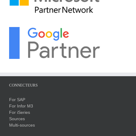
CONNECTEURS
For SAP
For Infor M3
For iSeries
Sources
Multi-sources