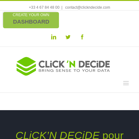
+33 4 67 84 48 00
|
contact@clickndecide.com
CREATE YOUR OWN
DASHBOARD
Linkedin
Twitter
Facebook
CLiCK’N DECiDE
pour