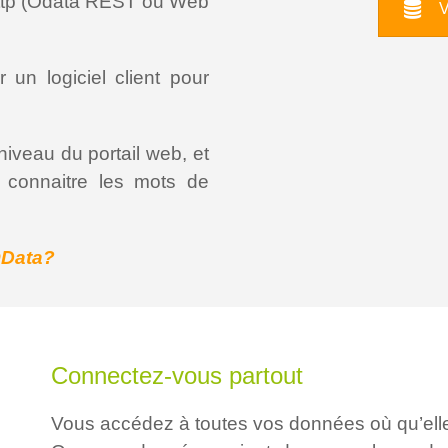
 http (Odata REST ou Web
V
er un logiciel client pour
niveau du portail web, et
e connaitre les mots de
OData?
Connectez-vous partout
Vous accédez à toutes vos données où qu’elles