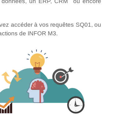
e données, un ERP, CRM ou encore
uvez accéder à vos requêtes SQ01, ou
sactions de INFOR M3.