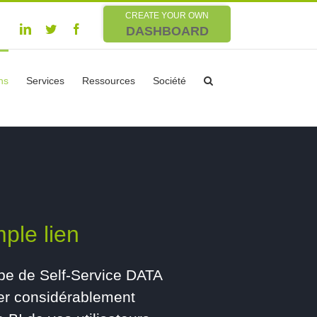
CREATE YOUR OWN
Linkedin
Twitter
Facebook
DASHBOARD
ns
Services
Ressources
Société
ple lien
ipe de Self-Service DATA
ter considérablement