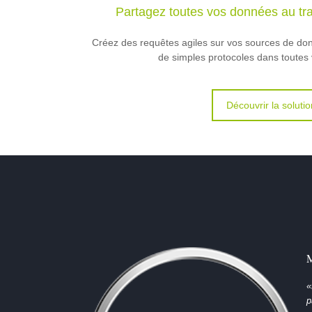
Partagez toutes vos données au tra
Créez des requêtes agiles sur vos sources de don
de simples protocoles dans toutes 
Découvrir la solutio
M
«
p