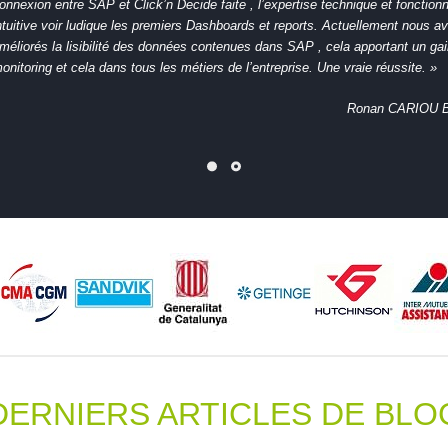
onnexion entre SAP et Click’n Decide faite , l’expertise technique et foncti
ntuitive voir ludique les premiers Dashboards et reports.
Actuellement nous av
méliorés la lisibilité des données contenues dans SAP , cela apportant un g
onitoring et cela dans tous les métiers de l’entreprise.
Une vraie réussite. »
Ronan CARIOU Bu
DERNIERS ARTICLES DE BLO