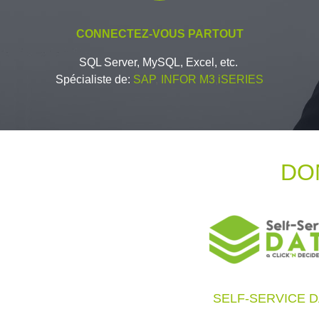
CONNECTEZ-VOUS PARTOUT
SQL Server, MySQL, Excel, etc.
Spécialiste de:
SAP
,
INFOR M3
,
iSERIES
DO
SELF-SERVICE 