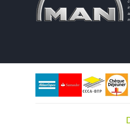
c
i
a
m