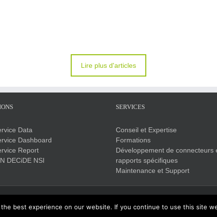
Lire plus d'articles
IONS
SERVICES
ervice Data
Conseil et Expertise
ervice Dashboard
Formations
ervice Report
Développement de connecteurs 
'N DECiDE NSI
rapports spécifiques
Maintenance et Support
Copyright 2017 Click&DECiDE | Tous droits réservés |
Mentions légales
he best experience on our website. If you continue to use this site we