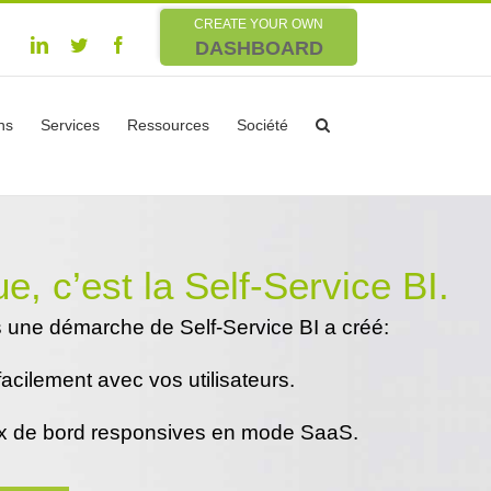
CREATE YOUR OWN
Linkedin
Twitter
Facebook
DASHBOARD
ns
Services
Ressources
Société
e, c’est la Self-Service BI.
s une démarche de Self-Service BI a créé:
acilement avec vos utilisateurs.
x de bord responsives en mode SaaS.