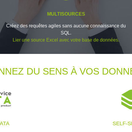
MULTISOURCES
Créez des requêtes agiles sans aucune connaissance du
SQL.
Lier une source Excel avec votre base de données.
NNEZ DU SENS À VOS DONN
DATA
SELF-