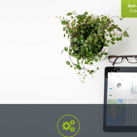
Sel
Cré