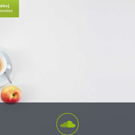
idéo)
données