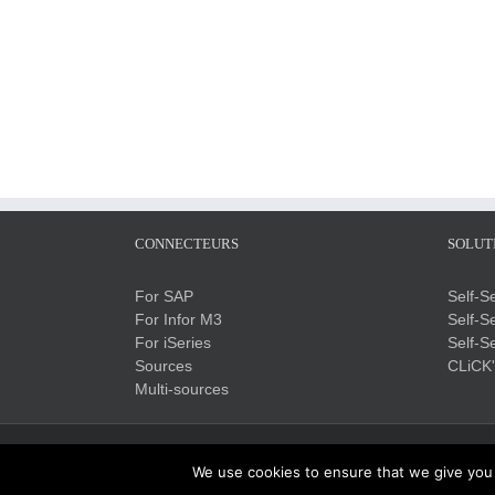
CONNECTEURS
SOLUT
For SAP
Self-S
For Infor M3
Self-S
For iSeries
Self-S
Sources
CLiCK
Multi-sources
We use cookies to ensure that we give you t