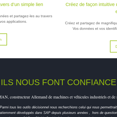
vers d’un simple lien
Créez de façon intuitive
nées et partagez-les au travers
vos applications.
Créez et partagez de magnifiqu
Vos données et vos identifi
n
ILS NOUS FONT CONFIANCE
AN, constructeur Allemand de machines et véhicules industriels et de m
Parmi tous les outils décisionnel nous recherchions celui qui nous permettrait d
atiemment développés dans SAP depuis plusieurs années , hors de question