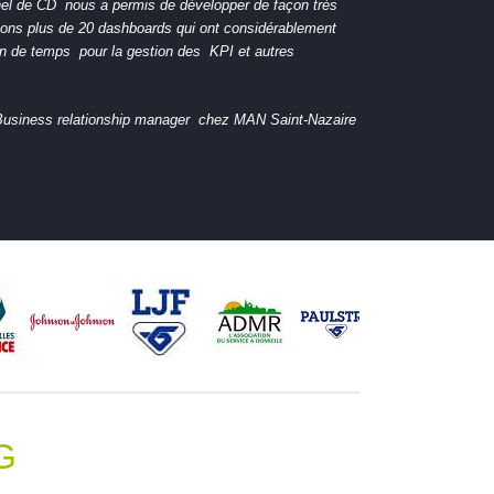
onnel de CD nous a permis de développer de façon très
ons plus de 20 dashboards qui ont considérablement
ain de temps pour la gestion des KPI et autres
siness relationship manager chez MAN Saint-Nazaire
G