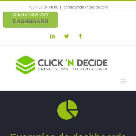
+33 4 67 84 48 00
|
contact@clickndecide.com
CREATE YOUR OWN
DASHBOARD
Linkedin
Twitter
Facebook