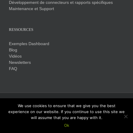
Développement de connecteurs et rapports spécifiques
Maintenance et Support
RESSOURCES
Exemples Dashboard
Blog
Vidéos
Newsletters
FAQ
Copyright 2017 Click&DECiDE | Tous droits réservés |
Mentions légales
We use cookies to ensure that we give you the best
experience on our website. If you continue to use this site we
will assume that you are happy with it.
Linkedin
Twitter
Facebook
DEMANDEZ VOTRE DEMO !
Ok